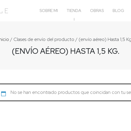
le
SOBRE MI
TIENDA
OBRAS
BLOG
Inicio
/ Clases de envío del producto / (envío aéreo) Hasta 1,5 Kg
(ENVÍO AÉREO) HASTA 1,5 KG.
No se han encontrado productos que coincidan con tu se