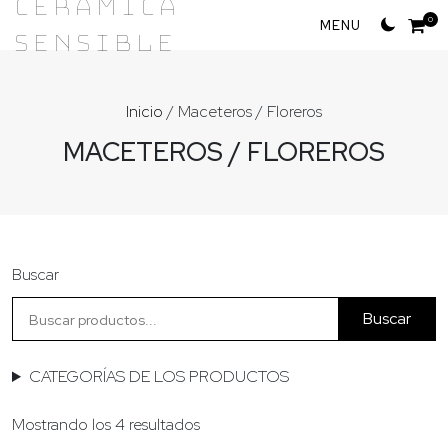
Cerámica
Skip
0
Sensible
to
content
Inicio
/ Maceteros / Floreros
MACETEROS / FLOREROS
Buscar
Buscar
CATEGORÍAS DE LOS PRODUCTOS
Ordenado
Mostrando los 4 resultados
por