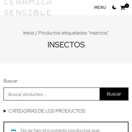
Cerámica
Skip
0
Sensible
to
content
Inicio
/ Productos etiquetados “insectos”
INSECTOS
Buscar
Buscar
CATEGORÍAS DE LOS PRODUCTOS
No se han encontrado productos que