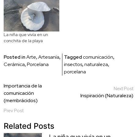
La niña que vivía en un
conchita de la playa
Posted in
Arte
,
Artesanía
,
Tagged
comunicación
,
Cerámica
,
Porcelana
insectos
,
naturaleza
,
porcelana
Navegación
Importancia de la
Next Post
comunicación
de
Inspiración (Naturaleza)
(membrácidos)
entradas
Prev Post
Related Posts
La niña que vivía en un