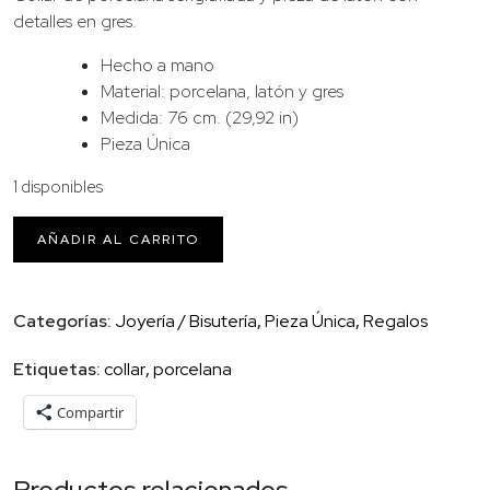
detalles en gres.
Hecho a mano
Material: porcelana, latón y gres
Medida: 76 cm. (29,92 in)
Pieza Única
1 disponibles
Collar
AÑADIR AL CARRITO
porcelana
carita
cantidad
Categorías:
Joyería / Bisutería
,
Pieza Única
,
Regalos
Etiquetas:
collar
,
porcelana
Compartir
Productos relacionados