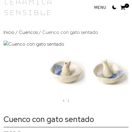
Cerámica
Skip
0
Sensible
to
content
Inicio
/
Cuencos
/ Cuenco con gato sentado
‹
›
Cuenco con gato sentado