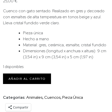
25,00
€
Cuenco con gato sentado. Realizado en gres y decorado
con esmaltes de alta temperatura en tonos beige y azul.
Lleva cristal fundido verde claro.
Pieza única
Hecho a mano
Material: gres, cerámica, esmalte, cristal fundido
Dimensiones (longitud x anchura x altura): 9 cm
(3,54 in) x 9 cm (3,54 in) x 5 cm (1,97 in)
1 disponibles
Cuenco
AÑADIR AL CARRITO
con
gato
sentado
Categorías:
Animales
,
Cuencos
,
Pieza Única
cantidad
Compartir