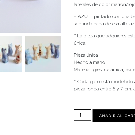
laterales de color marrón/roj
–
AZUL
: pintado con una ba
segunda capa de esmalte azul
* La pieza que adquieres es
única.
Pieza única
Hecho a mano
Material: gres, cerámica, esm
* Cada gato está modelado a
pieza ronda entre 6 y 7 cm.
Gato
AÑADIR AL CAR
gres
atigrado
o