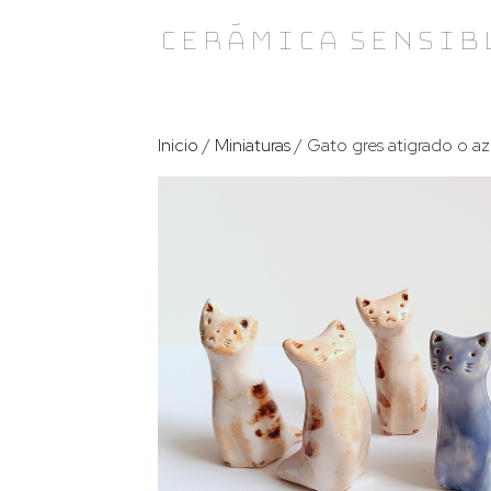
Skip
Cerámica Sensib
to
content
Inicio
/
Miniaturas
/ Gato gres atigrado o az