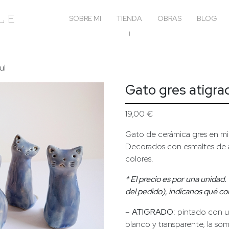
le
SOBRE MI
TIENDA
OBRAS
BLOG
ul
Gato gres atigra
19,00
€
Gato de cerámica gres en mi
Decorados con esmaltes de a
colores.
* El precio es por una unidad.
del pedido), indícanos qué co
–
ATIGRADO
: pintado con 
blanco y transparente, la somb