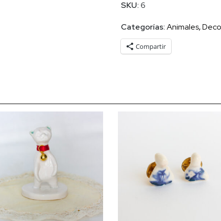
SKU:
6
azul
cantidad
Categorías:
Animales
,
Deco
Compartir