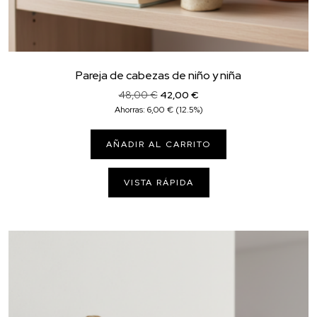
Pareja de cabezas de niño y niña
El
El
48,00
€
42,00
€
precio
precio
Ahorras:
6,00
€
(12.5%)
original
actual
era:
es:
AÑADIR AL CARRITO
48,00 €.
42,00 €.
VISTA RÁPIDA