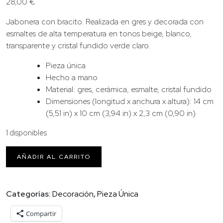
28,00
€
Jabonera con bracito. Realizada en gres y decorada con
esmaltes de alta temperatura en tonos beige, blanco,
transparente y cristal fundido verde claro.
Pieza única
Hecho a mano
Material: gres, cerámica, esmalte, cristal fundido
Dimensiones (longitud x anchura x altura): 14 cm
(5,51 in) x 10 cm (3,94 in) x 2,3 cm (0,90 in)
1 disponibles
Jabonera
AÑADIR AL CARRITO
con
brazo
de
Categorías:
Decoración
,
Pieza Única
porcelana
cantidad
Compartir