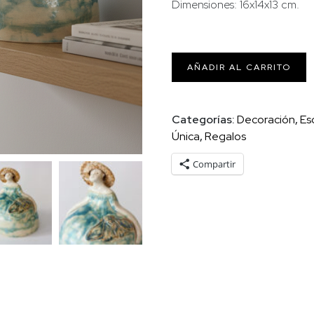
Dimensiones: 16x14x13 cm.
Menina
AÑADIR AL CARRITO
turquesa
cantidad
Categorías:
Decoración
,
Es
Única
,
Regalos
Compartir