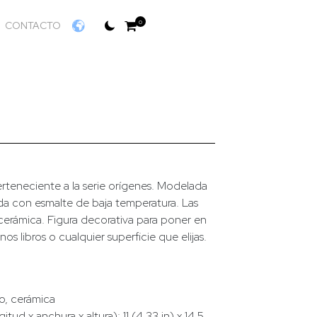
0
CONTACTO
erteneciente a la serie orígenes. Modelada
da con esmalte de baja temperatura. Las
 cerámica. Figura decorativa para poner en
os libros o cualquier superficie que elijas.
jo, cerámica
tud x anchura x altura): 11 (4,33 in) x 14,5