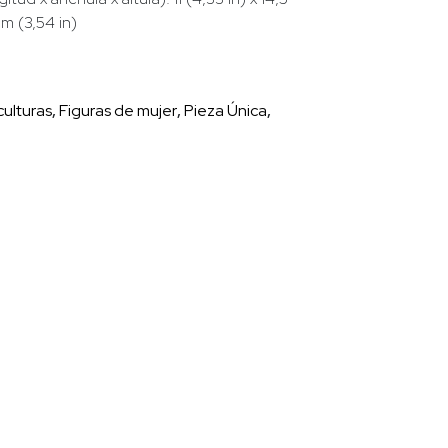
cm (3,54 in)
culturas
,
Figuras de mujer
,
Pieza Única
,