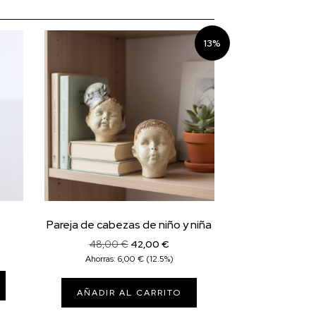
13%
Pareja de cabezas de niño y niña
El
El
48,00
€
42,00
€
precio
precio
Ahorras:
6,00
€
(12.5%)
original
actual
era:
es:
AÑADIR AL CARRITO
48,00 €.
42,00 €.