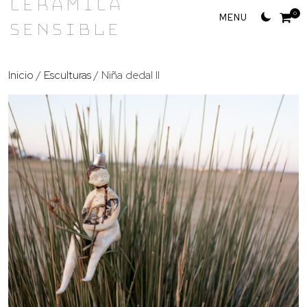
Cerámica
Skip
0
Sensible
to
content
Inicio
/
Esculturas
/ Niña dedal II