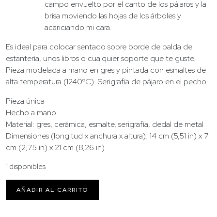
campo envuelto por el canto de los pájaros y la
brisa moviendo las hojas de los árboles y
acariciando mi cara.
Es ideal para colocar sentado sobre borde de balda de
estantería, unos libros o cualquier soporte que te guste.
Pieza modelada a mano en gres y pintada con esmaltes de
alta temperatura (1240ºC). Serigrafía de pájaro en el pecho.
Pieza única
Hecho a mano
Material: gres, cerámica, esmalte, serigrafía, dedal de metal
Dimensiones (longitud x anchura x altura): 14 cm (5,51 in) x 7
cm (2,75 in) x 21 cm (8,26 in)
1 disponibles
Niña
AÑADIR AL CARRITO
dedal
II