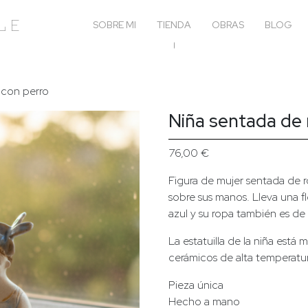
le
SOBRE MI
TIENDA
OBRAS
BLOG
s con perro
Niña sentada de r
76,00
€
Figura de mujer sentada de r
sobre sus manos. Lleva una 
azul y su ropa también es de 
La estatuilla de la niña est
cerámicos de alta temperatu
Pieza única
Hecho a mano