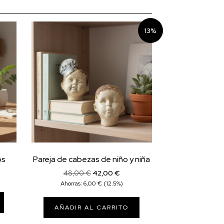
13%
os
Pareja de cabezas de niño y niña
El
El
48,00
€
42,00
€
precio
precio
Ahorras:
6,00
€
(12.5%)
original
actual
era:
es:
AÑADIR AL CARRITO
48,00 €.
42,00 €.