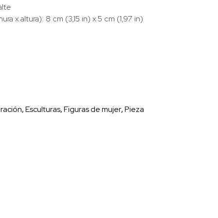
alte
a x altura): 8 cm (3,15 in) x 5 cm (1,97 in)
ración
,
Esculturas
,
Figuras de mujer
,
Pieza