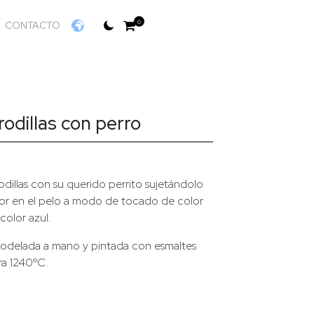
0
CONTACTO
odillas con perro
odillas con su querido perrito sujetándolo
flor en el pelo a modo de tocado de color
color azul.
á modelada a mano y pintada con esmaltes
ra 1240ºC.