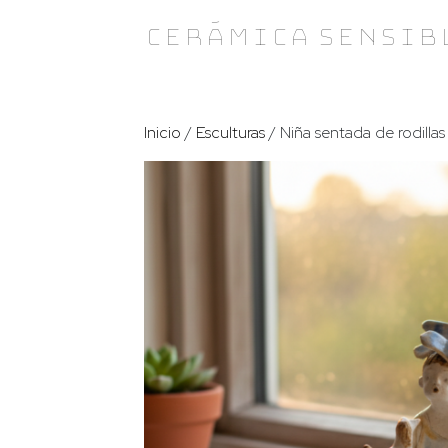
Skip
Cerámica Sensib
to
content
Inicio
/
Esculturas
/ Niña sentada de rodilla