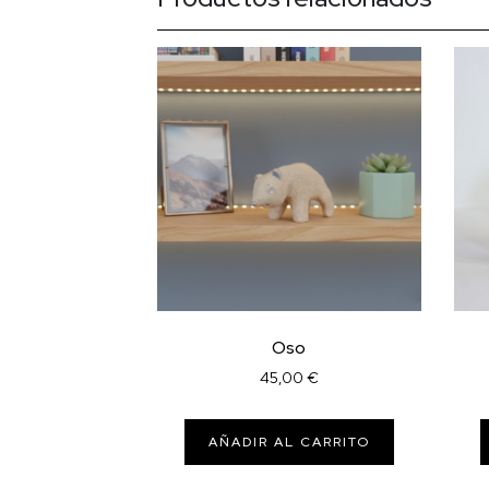
Oso
45,00
€
AÑADIR AL CARRITO