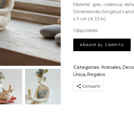
Material: gres, cerámica, esm
Dimensiones (longitud x anchur
x 11 cm (4,33 in)
1 disponibles
Niña
AÑADIR AL CARRITO
sentada
de
rodillas
Categorías:
Animales
,
Deco
con
Única
,
Regalos
perro
cantidad
Compartir