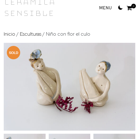
Cerámica
Skip
0
Sensible
to
content
Inicio
/
Esculturas
/ Niño con flor el culo