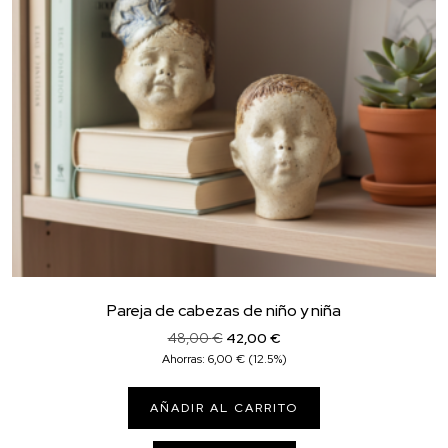
Pareja de cabezas de niño y niña
El
El
48,00
€
42,00
€
precio
precio
Ahorras:
6,00
€
(12.5%)
original
actual
era:
es:
AÑADIR AL CARRITO
48,00 €.
42,00 €.