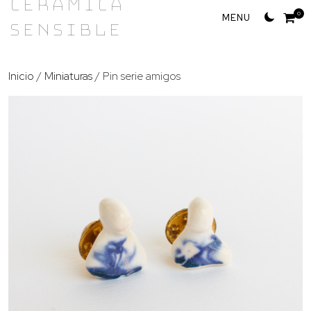
Cerámica
Skip
0
Sensible
to
content
Inicio
/
Miniaturas
/ Pin serie amigos