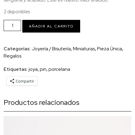
2 disponibles
Pin
AÑADIR AL CARRITO
serie
amigos
cantidad
Categorías:
Joyería / Bisutería
,
Miniaturas
,
Pieza Única
,
Regalos
Etiquetas:
joya
,
pin
,
porcelana
Compartir
Productos relacionados