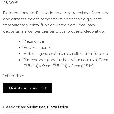
28,00
€
Plato con bracito. Realizado en gres y porcelana. Decorado
con esmaltes de alta temperatura en tonos beige, ocre,
transparente y cristal fundido verde claro. Ideal para
depositar, anillos, pendientes o como objeto decorativo.
Pieza única
Hecho a mano
Material: gres, cerámica, esmalte, cristal fundido
Dimensiones (longitud x anchura x altura): 9 cm
(3,54 in) x 9 cm (3,54 in) x 3 cm (1,18 in)
1 disponibles
Plato
AÑADIR AL CARRITO
para
anillos
y
Categorías:
Miniaturas
,
Pieza Única
joyas