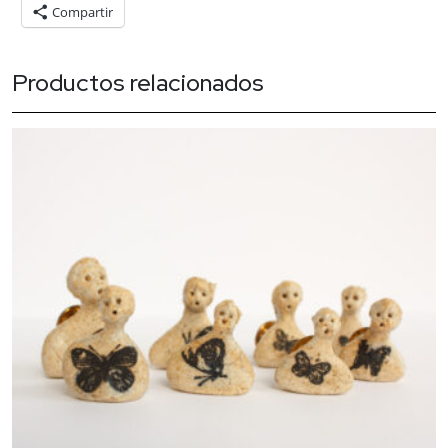
con
Compartir
brazo
de
Productos relacionados
porcelana
cantidad