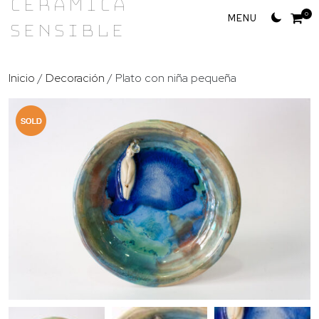
Cerámica
Skip
0
Sensible
to
content
Inicio
/
Decoración
/ Plato con niña pequeña