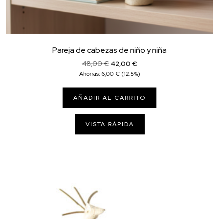
Pareja de cabezas de niño y niña
El
El
48,00
€
42,00
€
precio
precio
Ahorras:
6,00
€
(12.5%)
original
actual
era:
es:
AÑADIR AL CARRITO
48,00 €.
42,00 €.
VISTA RÁPIDA