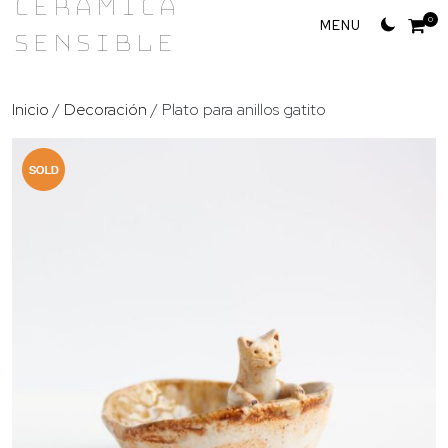
Cerámica
Skip
0
Sensible
to
content
Inicio
/
Decoración
/ Plato para anillos gatito