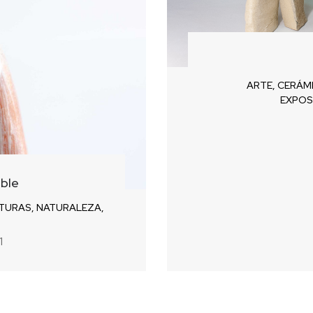
ARTE
,
CERÁM
EXPOS
ible
TURAS
,
NATURALEZA
,
1