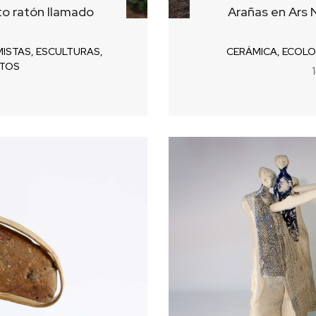
to ratón llamado
Arañas en Ars N
ISTAS
,
ESCULTURAS
,
CERÁMICA
,
ECOLO
ATOS