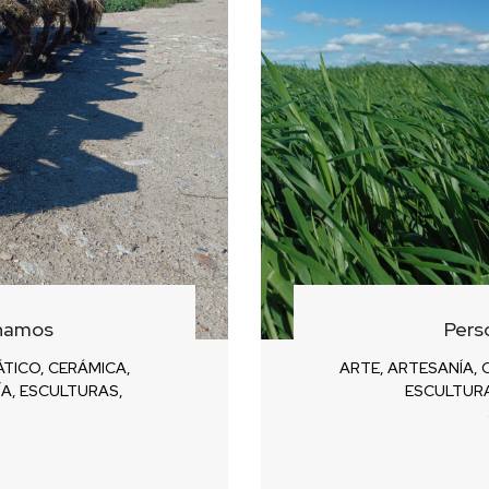
namos
Pers
ÁTICO
,
CERÁMICA
,
ARTE
,
ARTESANÍA
,
ÍA
,
ESCULTURAS
,
ESCULTUR
5