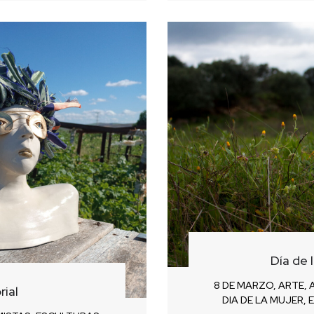
Día de 
8 DE MARZO
,
ARTE
,
ial
DIA DE LA MUJER
,