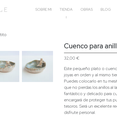
le
SOBRE MI
TIENDA
OBRAS
BLOG
tito
Cuenco para anill
32,00
€
Este pequeño plato o cuenc
joyas en orden y al mismo ti
Puedes colocarlo en tu mesit
que no pierdas los anillos al
fantástico y delicado para cu
encargará de proteger tus p
tesoros. Será un excelente r
disfrute personal.