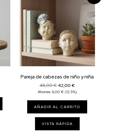
Pareja de cabezas de niño y niña
El
El
48,00
€
42,00
€
precio
precio
Ahorras:
6,00
€
(12.5%)
original
actual
era:
es:
AÑADIR AL CARRITO
48,00 €.
42,00 €.
VISTA RÁPIDA