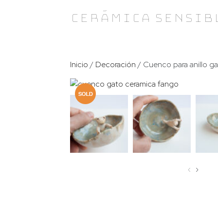
Skip
Cerámica Sensib
to
content
Inicio
/
Decoración
/ Cuenco para anillo ga
‹
›